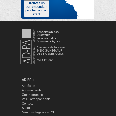
Trouvez un
correspondant
proche de chez
vous
Association des
Directeurs
au service des
Personnes Agées
3 impasse de l'Abbaye
94106 SAINT-MAUR
DES-FOSSES Cedex
© AD-PA 2026
AD-PA.fr
Adhésion
Abonnements
Organigramme
Vos Correspondants
Contact
Statuts
Mentions légales - CGU