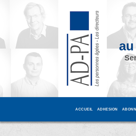
au
Ser
ACCUEIL
ADHESION
ABONN