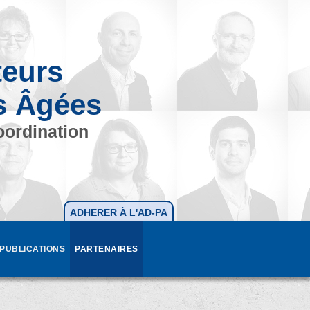
teurs
s Âgées
oordination
ADHERER À L'AD-PA
PUBLICATIONS
PARTENAIRES