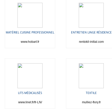
MATÉRIEL CUISINE PROFESSIONNEL
ENTRETIEN LINGE RÉSIDENCE
www.hobart.fr
rentokil-initial.com
LITS MÉDICALISÉS
TEXTILE
www.linet.fr/fr-LN/
mulliez-flory.fr