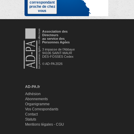
correspondant
proche de chez
vous
Association des
Directeurs
au service des
Personnes Agées
3 impasse de l'Abbaye
94106 SAINT-MAUR
DES-FOSSES Cedex
© AD-PA 2026
AD-PA.fr
Adhésion
Abonnements
Organigramme
Vos Correspondants
Contact
Statuts
Mentions légales - CGU