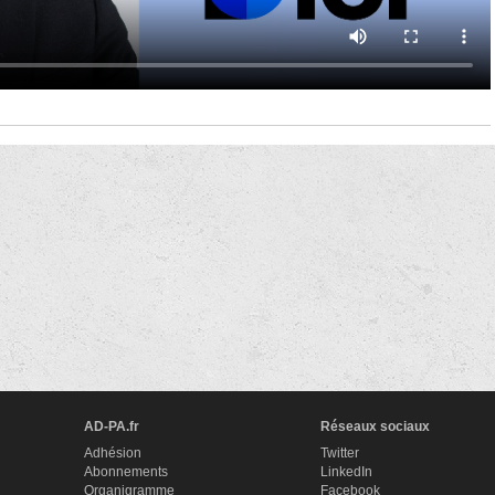
AD-PA.fr
Réseaux sociaux
Adhésion
Twitter
Abonnements
LinkedIn
Organigramme
Facebook