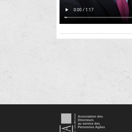
Association des
Directeurs
au service des
Personnes Agées