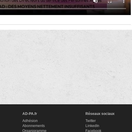
AD-PA.fr
Réseaux sociaux
Adhésion
Twitter
Abonnements
LinkedIn
Organigramme
Facebook