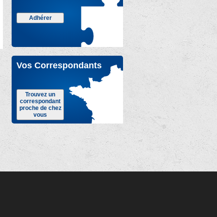
Adhérer
Vos Correspondants
Trouvez un
correspondant
proche de chez
vous