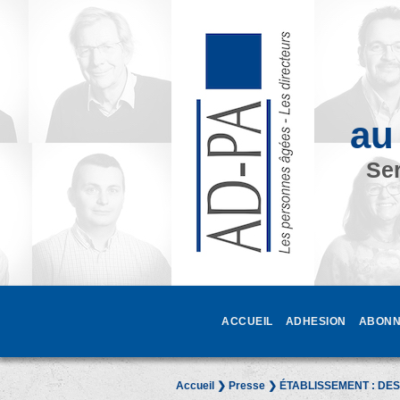
au
Ser
ACCUEIL
ADHESION
ABONN
Accueil
❯
Presse
❯ ÉTABLISSEMENT : DE