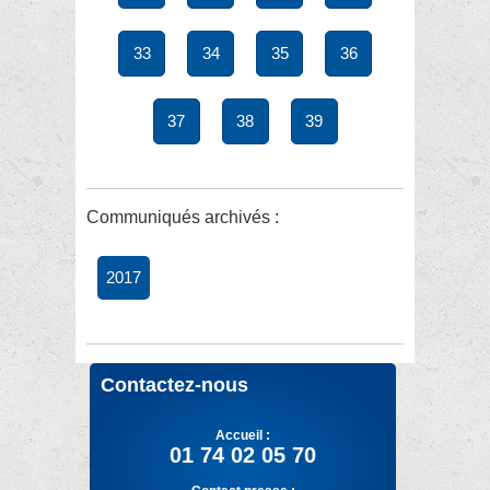
33
34
35
36
37
38
39
Communiqués archivés :
2017
Contactez-nous
Accueil :
01 74 02 05 70