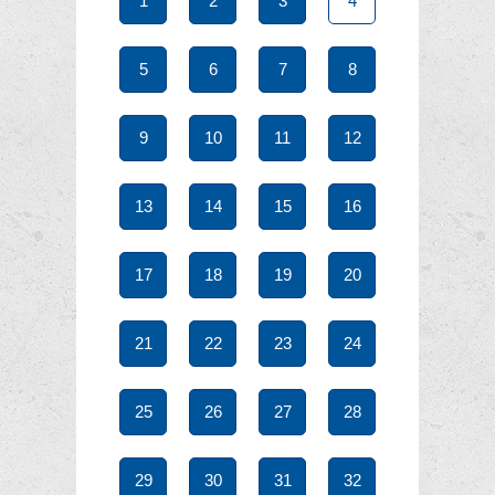
1
2
3
4
5
6
7
8
9
10
11
12
13
14
15
16
17
18
19
20
21
22
23
24
25
26
27
28
29
30
31
32