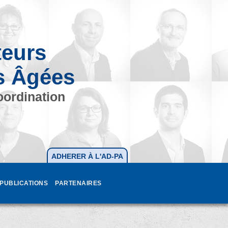
teurs
s Âgées
oordination
ADHERER À L'AD-PA
PUBLICATIONS
PARTENAIRES