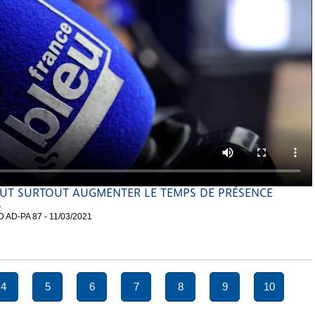
FAUT SURTOUT AUGMENTER LE TEMPS DE PRÉSENCE
S
 AD-PA 87 - 11/03/2021
4
5
6
7
8
9
10